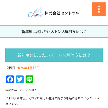
新年度に試したいストレス解消方法は？
新年度に試したいストレス解消方法は？
投稿日
2024年4月15日
F
T
Li
a
w
n
みなさん、こんにちは！
c
itt
e
いよいよ新年度、それぞれ新しい生活の始まりを過ごされていることかと
e
er
思います。