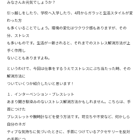
b
みなさんお元気でしょうか？
o
引っ越しをしたり、学校へ入学したり、4月からガラッと生活スタイルが変
o
わった方
も多くいることでしょう。環境の変化はワクワク感もありますが、その
k
分、ストレス
も多いものです。生活が一新されると、それまでのストレス解消方法が上
手く作用し
ないこともありますよね。
というわけで、今回は仕事をするうえでストレスにぶち当たった時、その
解消方法に
ついていくつか紹介したいと思います！
１．インターベンション・ブレスレット
あまり聞き馴染みのないストレス解消方法かもしれません。こちらは、手
首につけた
ブレスレットや腕時計などを使う方法です。苛立ちや不安など、何かしら
自分のネガ
ティブな気持ちに気づいたときに、手首につけているアクセサリーを反対
の手首につ