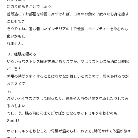
に取り組めることでしょう。
普段過ごすお部屋を綺麗に片づければ、日々のお勤めで疲れた心身を癒す
こともでき
そうですね。落ち着いたインテリアの中で優雅にハーブティーを飲むのも
良いかもし
れません。
３．睡眠を極める
いろいろなストレス解消方法がありますが、やはりストレス解消には睡眠
が一番！
睡眠の時間を多くすることはなかなか難しいと思うので、質をあげるのが
おススメで
す。
温かいアイマスクをして眠ったり、食事や入浴の時間を見直したりしてみ
るのもよい
でしょう。眠る前に心までぽかぽかになるホットミルクを飲むのも
Good！
ホットミルクを飲むことで胃腸が温められ、およそ1時間かけて体温が徐々