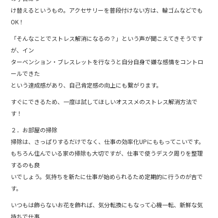
け替えるというもの。アクセサリーを普段付けない方は、輪ゴムなどでも
OK！
「そんなことでストレス解消になるの？」という声が聞こえてきそうです
が、イン
ターベンション・ブレスレットを行なうと自分自身で嫌な感情をコントロ
ールできた
という達成感があり、自己肯定感の向上にも繋がります。
すぐにできるため、一度は試してほしいオススメのストレス解消方法で
す！
２．お部屋の掃除
掃除は、さっぱりするだけでなく、仕事の効率化UPにももってこいです。
もちろん住んでいる家の掃除も大切ですが、仕事で使うデスク周りを整理
するのも良
いでしょう。気持ちを新たに仕事が始められるため定期的に行うのが吉で
す。
いつもは飾らないお花を飾れば、気分転換にもなって心機一転、新鮮な気
持ちで仕事