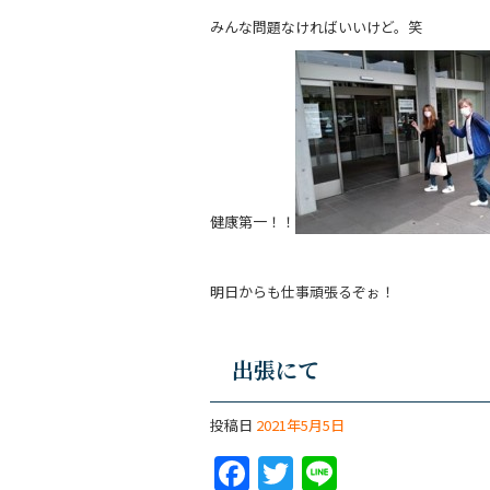
c
itt
e
みんな問題なければいいけど。笑
e
er
b
o
o
k
健康第一！！
明日からも仕事頑張るぞぉ！
出張にて
投稿日
2021年5月5日
F
T
Li