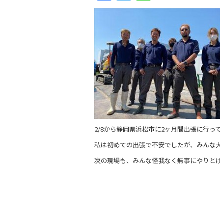
a
w
n
c
itt
e
e
er
b
o
o
k
2/8から静岡県浜松市に2ヶ月間出張に行っ
私は初めての出張で不安でしたが、みんな
次の現場も、みんな怪我なく無事にやりと