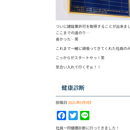
o
k
ついに建設業許可を取得することが出来ま
ここまでの道のり…
長かった…笑
これまで一緒に頑張ってきてくれた社員の
こっからがスタートやっ！笑
気合い入れて行くぞぉ！！
健康診断
投稿日
2021年5月9日
F
T
Li
a
w
n
社員一同健康診断に行ってきました！