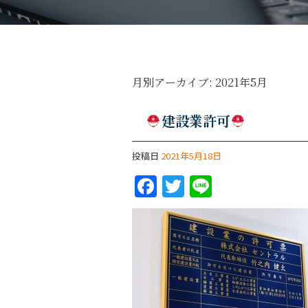
月別アーカイブ:
2021年5月
建設業許可
投稿日
2021年5月18日
F
T
Li
a
w
n
c
itt
e
e
er
b
o